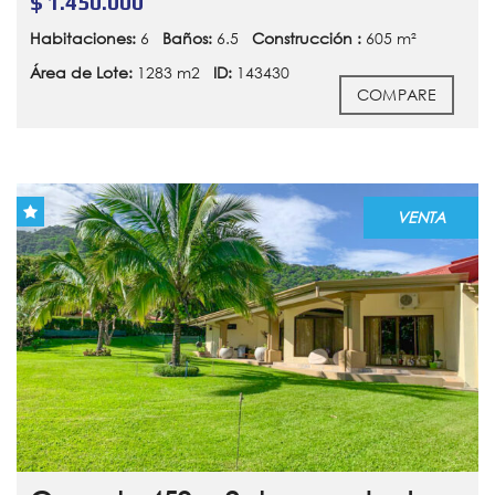
$ 1.450.000
Habitaciones:
6
Baños:
6.5
Construcción :
605 m²
Área de Lote:
1283 m2
ID:
143430
COMPARE
VENTA