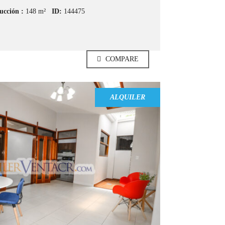
ucción :
148 m²
ID:
144475
COMPARE
ALQUILER