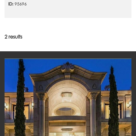
ID:
95696
2 results