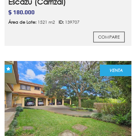
Escazú (Carrizal)
$ 180.000
Área de Lote:
1521 m2
ID:
139707
COMPARE
VENTA