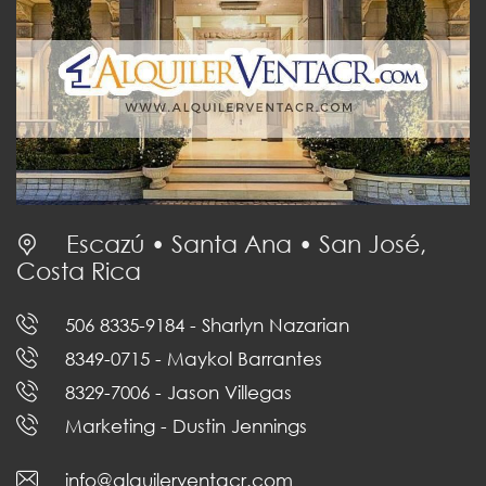
Escazú • Santa Ana • San José,
Costa Rica
506 8335-9184
- Sharlyn Nazarian
8349-0715
- Maykol Barrantes
8329-7006
- Jason Villegas
Marketing
- Dustin Jennings
info@alquilerventacr.com