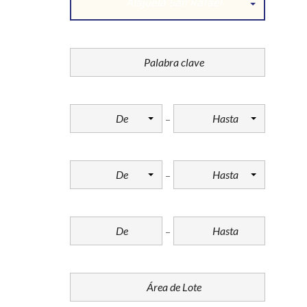
Alajuela San Rafael
KEYWORD
HABITACIONES
De
Hasta
BAÑOS
De
Hasta
CONSTRUCCIÓN
(M²)
ÁREA DE LOTE
(M2)