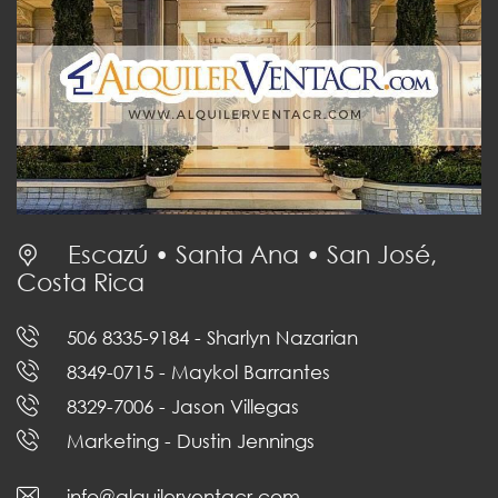
Escazú • Santa Ana • San José,
Costa Rica
506 8335-9184
- Sharlyn Nazarian
8349-0715
- Maykol Barrantes
8329-7006
- Jason Villegas
Marketing
- Dustin Jennings
info@alquilerventacr.com