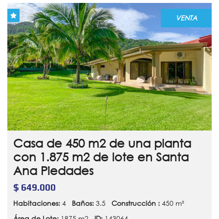
VENTA
Casa de 450 m2 de una planta
con 1.875 m2 de lote en Santa
Ana Piedades
$ 649.000
Habitaciones:
4
Baños:
3.5
Construcción :
450 m²
Área de Lote:
1875 m2
ID:
143064