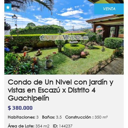
VENTA
Condo de Un Nivel con jardín y
vistas en Escazú x Distrito 4
Guachipelín
$ 380.000
Habitaciones:
3
Baños:
3.5
Construcción :
350 m²
Área de Lote:
354 m2
ID:
144237