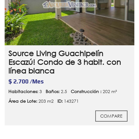
Source Living Guachipelín
Escazú! Condo de 3 habit. con
línea blanca
$ 2.700 /Mes
Habitaciones:
3
Baños:
2.5
Construcción :
202 m²
Área de Lote:
203 m2
ID:
143271
COMPARE