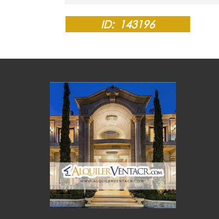
ID:
143196