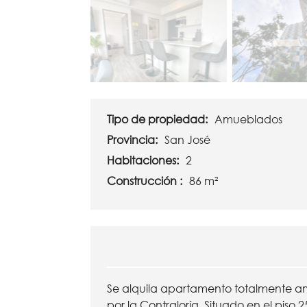
Tipo de propiedad:
Amueblados
Provincia:
San José
Habitaciones:
2
Construcción :
86 m²
Se alquila apartamento totalmente am
por la Contraloría. Situado en el piso