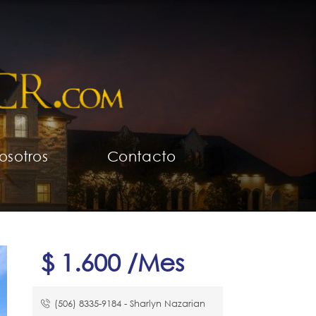
osotros
Contacto
$ 1.600 /Mes
(506) 8335-9184​ - Sharlyn Nazarian