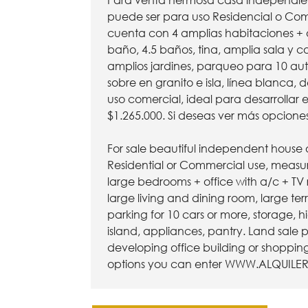
Para venta hermosa casa independien
puede ser para uso Residencial o Come
cuenta con 4 amplias habitaciones + o
baño, 4.5 baños, tina, amplia sala y 
amplios jardines, parqueo para 10 au
sobre en granito e isla, línea blanca,
uso comercial, ideal para desarrollar e
$1.265.000. Si deseas ver más opcione
For sale beautiful independent house
Residential or Commercial use, measur
large bedrooms + office with a/c + TV
large living and dining room, large te
parking for 10 cars or more, storage, h
island, appliances, pantry. Land sale p
developing office building or shopping 
options you can enter
WWW.ALQUILE