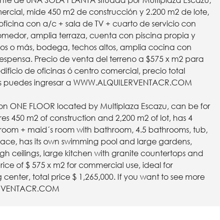
te de UNA SOLA PLANTA situada por Multiplaza Escazú,
rcial, mide 450 m2 de construcción y 2.200 m2 de lote,
ficina con a/c + sala de TV + cuarto de servicio con
comedor, amplia terraza, cuenta con piscina propia y
tos o más, bodega, techos altos, amplia cocina con
 despensa. Precio de venta del terreno a $575 x m2 para
dificio de oficinas ó centro comercial, precio total
s puedes ingresar a
WWW.ALQUILERVENTACR.COM
 on ONE FLOOR located by Multiplaza Escazu, can be for
es 450 m2 of construction and 2,200 m2 of lot, has 4
 room + maid´s room with bathroom, 4.5 bathrooms, tub,
rrace, has its own swimming pool and large gardens,
igh ceilings, large kitchen with granite countertops and
rice of $ 575 x m2 for commercial use, ideal for
center, total price $ 1,265,000. If you want to see more
RVENTACR.COM