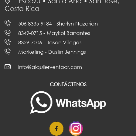
Escazú • Santa Ana • San José,
Costa Rica
506 8335-9184
- Sharlyn Nazarian
8349-0715
- Maykol Barrantes
8329-7006
- Jason Villegas
Marketing
- Dustin Jennings
info@alquilerventacr.com
CONTÁCTENOS