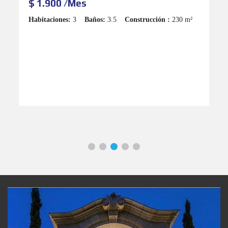
$ 3.050 /Mes
Habitaciones:
2
Baños:
2
Construcción :
148 m²
H