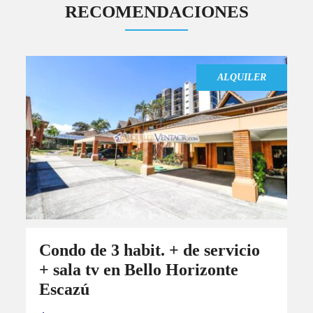
COMPARE
RECOMENDACIONES
ALQUILER
Lujoso Penthouse amueblado
con vista en torre Paradisus
Rohrmoser Pavas