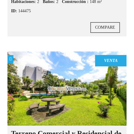
Habitaciones:
2
Baños:
2
Construcción :
148 m²
ID:
144475
COMPARE
VENTA
Terreno Comercial y Residencial de