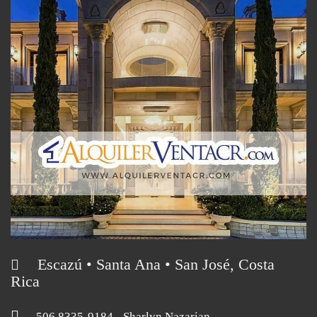
Escazú • Santa Ana • San José, Costa
Rica
506 8335-9184
- Sharlyn Nazarian